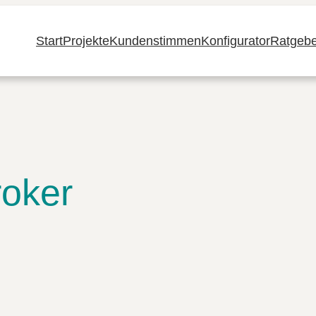
Start
Projekte
Kundenstimmen
Konfigurator
Ratgebe
roker