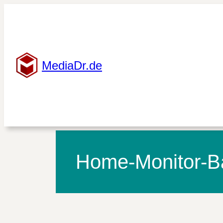
Zum
Inhalt
springen
MediaDr.de
Home-Monitor-B