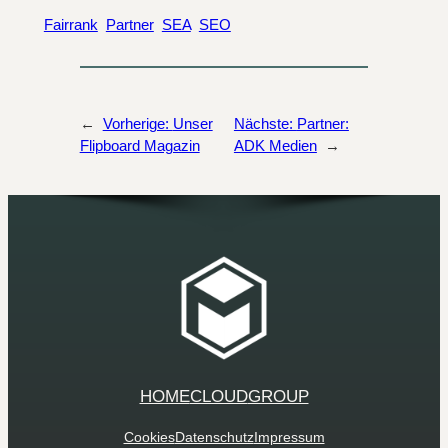
Fairrank
Partner
SEA
SEO
←
Vorherige:
Unser
Nächste:
Partner:
Flipboard Magazin
ADK Medien
→
HOME
CLOUD
GROUP
Cookies
Datenschutz
Impressum