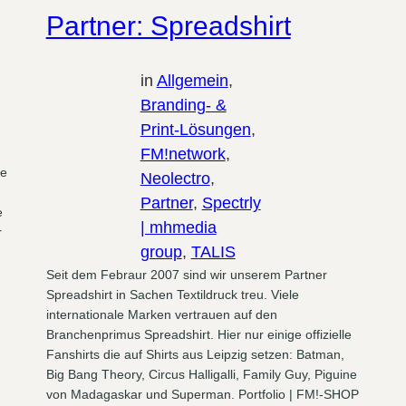
Partner: Spreadshirt
in
Allgemein
, 
Branding- &
Print-Lösungen
, 
FM!network
, 
ce
Neolectro
, 
Partner
, 
Spectrly
e
| mhmedia
r
group
, 
TALIS
Seit dem Febraur 2007 sind wir unserem Partner
Spreadshirt in Sachen Textildruck treu. Viele
internationale Marken vertrauen auf den
Branchenprimus Spreadshirt. Hier nur einige offizielle
Fanshirts die auf Shirts aus Leipzig setzen: Batman,
Big Bang Theory, Circus Halligalli, Family Guy, Piguine
von Madagaskar und Superman. Portfolio | FM!-SHOP