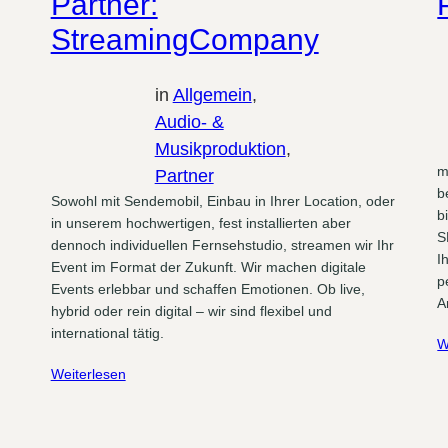
Partner:
StreamingCompany
in
Allgemein
, 
Audio- &
Musikproduktion
, 
m
Partner
b
Sowohl mit Sendemobil, Einbau in Ihrer Location, oder
b
in unserem hochwertigen, fest installierten aber
S
dennoch individuellen Fernsehstudio, streamen wir Ihr
I
Event im Format der Zukunft. Wir machen digitale
p
Events erlebbar und schaffen Emotionen. Ob live,
A
hybrid oder rein digital – wir sind flexibel und
international tätig.
W
Weiterlesen