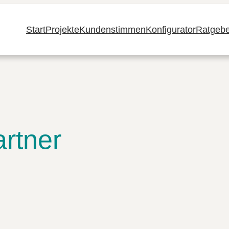
Start
Projekte
Kundenstimmen
Konfigurator
Ratgebe
rtner