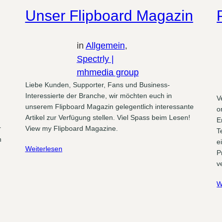
Unser Flipboard Magazin
in
Allgemein
, 
Spectrly |
mhmedia group
Liebe Kunden, Supporter, Fans und Business-
Interessierte der Branche, wir möchten euch in
V
unserem Flipboard Magazin gelegentlich interessante
o
Artikel zur Verfügung stellen. Viel Spass beim Lesen!
E
r
View my Flipboard Magazine.
T
n
e
Weiterlesen
P
v
W