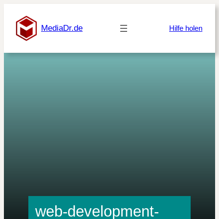
Zum
Inhalt
MediaDr.de
Hilfe holen
springen
web-development-