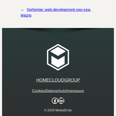
←
Vorherige:
web-development-seo-sea-
leipzig
HOME
CLOUD
GROUP
Cookies
Datenschutz
Impressum
Facebook
LinkedIn
© 2026 MediaDr.de